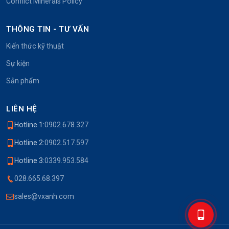
Conflict Minerals Policy
THÔNG TIN - TƯ VẤN
Kiến thức kỹ thuật
Sự kiện
Sản phẩm
LIÊN HỆ
Hotline 1:
0902.678.327
Hotline 2:
0902.517.597
Hotline 3:
0339.953.584
028.665.68.397
sales@vxanh.com