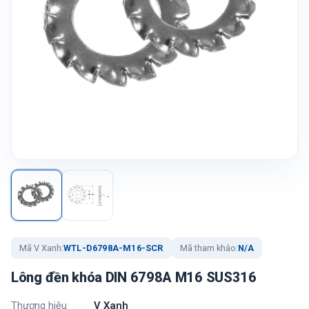
Mã V Xanh:
WTL-D6798A-M16-SCR
Mã tham khảo:
N/A
Lông đền khóa DIN 6798A M16 SUS316
Thương hiệu
V Xanh