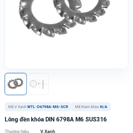
Mã V Xanh:
WTL-D6798A-M6-SCR
Mã tham khảo:
N/A
Lông đền khóa DIN 6798A M6 SUS316
Thương hiệu
V Xanh