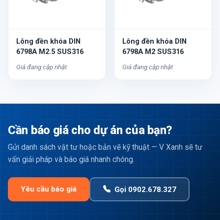
Lông đền khóa DIN
Lông đền khóa DIN
6798A M2.5 SUS316
6798A M2 SUS316
Giá đang cập nhật
Giá đang cập nhật
Cần báo giá cho dự án của bạn?
Gửi danh sách vật tư hoặc bản vẽ kỹ thuật — V Xanh sẽ tư
vấn giải pháp và báo giá nhanh chóng.
Yêu cầu báo giá
Gọi 0902.678.327