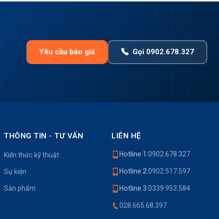
Yêu cầu báo giá
Gọi 0902.678.327
THÔNG TIN - TƯ VẤN
LIÊN HỆ
Hotline 1:
0902.678.327
Kiến thức kỹ thuật
Hotline 2:
0902.517.597
Sự kiện
Sản phẩm
Hotline 3:
0339.953.584
028.665.68.397