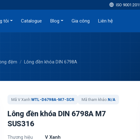
ISO 9001:201
g tôi
Catalogue
Blog
Gia công
Liên hệ
Vòng đệm
Lông đền khóa DIN 6798A
Mã V Xanh:
WTL-D6798A-M7-SCR
Mã tham khảo:
N/A
Lông đền khóa DIN 6798A M7
SUS316
Thương hiệu
V Xanh