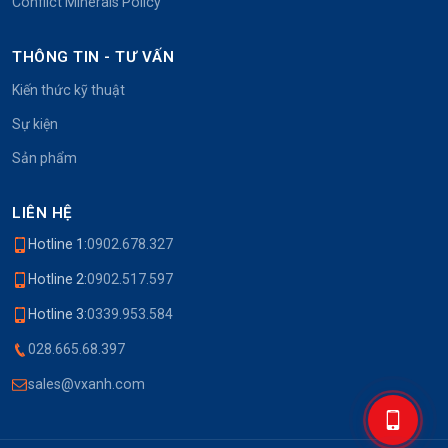
Conflict Minerals Policy
THÔNG TIN - TƯ VẤN
Kiến thức kỹ thuật
Sự kiện
Sản phẩm
LIÊN HỆ
Hotline 1:
0902.678.327
Hotline 2:
0902.517.597
Hotline 3:
0339.953.584
028.665.68.397
sales@vxanh.com