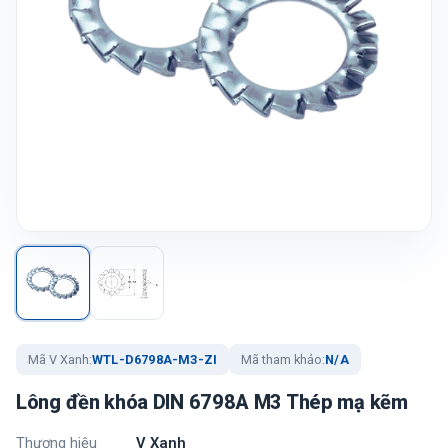
Mã V Xanh:
WTL-D6798A-M3-ZI
Mã tham khảo:
N/A
Lông đền khóa DIN 6798A M3 Thép mạ kẽm
Thương hiệu
V Xanh