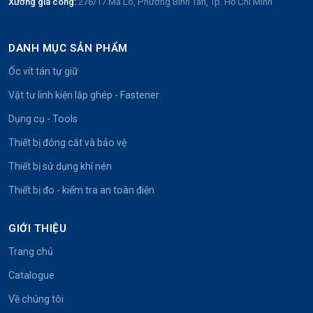
Xưởng gia công:
276/17 Mã Lò, Phường Bình Tân, Tp. Hồ Chí Minh
DANH MỤC SẢN PHẨM
Ốc vít tán tự giữ
Vật tư linh kiện lắp ghép - Fastener
Dụng cụ - Tools
Thiết bị đóng cắt và bảo vệ
Thiết bị sử dụng khí nén
Thiết bị đo - kiểm tra an toàn điện
GIỚI THIỆU
Trang chủ
Catalogue
Về chúng tôi