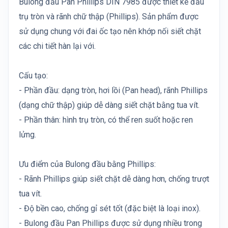
Bulong đầu Pan Phillips DIN 7985 được thiết kế đầu
trụ tròn và rãnh chữ thập (Phillips). Sản phẩm được
sử dụng chung với đai ốc tạo nên khớp nối siết chặt
các chi tiết hàn lại với.
Cấu tạo:
- Phần đầu: dạng tròn, hơi lồi (Pan head), rãnh Phillips
(dạng chữ thập) giúp dễ dàng siết chặt bằng tua vít.
- Phần thân: hình trụ tròn, có thể ren suốt hoặc ren
lửng.
Ưu điểm của Bulong đầu bằng Phillips:
- Rãnh Phillips giúp siết chặt dễ dàng hơn, chống trượt
tua vít.
- Độ bền cao, chống gỉ sét tốt (đặc biệt là loại inox).
- Bulong đầu Pan Phillips được sử dụng nhiều trong