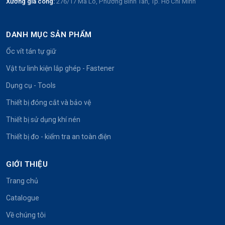
Xưởng gia công:
276/17 Mã Lò, Phường Bình Tân, Tp. Hồ Chí Minh
DANH MỤC SẢN PHẨM
Ốc vít tán tự giữ
Vật tư linh kiện lắp ghép - Fastener
Dụng cụ - Tools
Thiết bị đóng cắt và bảo vệ
Thiết bị sử dụng khí nén
Thiết bị đo - kiểm tra an toàn điện
GIỚI THIỆU
Trang chủ
Catalogue
Về chúng tôi