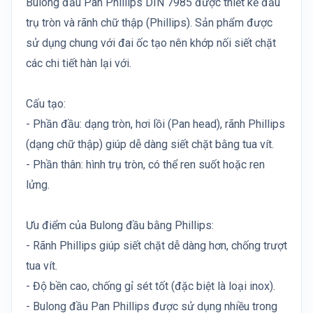
Bulong đầu Pan Phillips DIN 7985 được thiết kế đầu
trụ tròn và rãnh chữ thập (Phillips). Sản phẩm được
sử dụng chung với đai ốc tạo nên khớp nối siết chặt
các chi tiết hàn lại với.
Cấu tạo:
- Phần đầu: dạng tròn, hơi lồi (Pan head), rãnh Phillips
(dạng chữ thập) giúp dễ dàng siết chặt bằng tua vít.
- Phần thân: hình trụ tròn, có thể ren suốt hoặc ren
lửng.
Ưu điểm của Bulong đầu bằng Phillips:
- Rãnh Phillips giúp siết chặt dễ dàng hơn, chống trượt
tua vít.
- Độ bền cao, chống gỉ sét tốt (đặc biệt là loại inox).
- Bulong đầu Pan Phillips được sử dụng nhiều trong