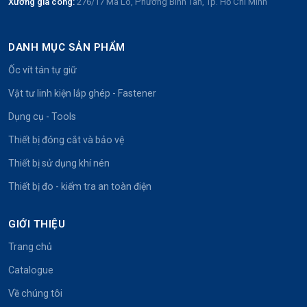
Xưởng gia công:
276/17 Mã Lò, Phường Bình Tân, Tp. Hồ Chí Minh
DANH MỤC SẢN PHẨM
Ốc vít tán tự giữ
Vật tư linh kiện lắp ghép - Fastener
Dụng cụ - Tools
Thiết bị đóng cắt và bảo vệ
Thiết bị sử dụng khí nén
Thiết bị đo - kiểm tra an toàn điện
GIỚI THIỆU
Trang chủ
Catalogue
Về chúng tôi