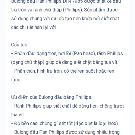
Bulong đầu Pan Phillips DIN 7985 được thiết kế đầu
trụ tròn và rãnh chữ thập (Phillips). Sản phẩm được
sử dụng chung với đai ốc tạo nên khớp nối siết chặt
các chi tiết hàn lại với.
Cấu tạo:
- Phần đầu: dạng tròn, hơi lồi (Pan head), rãnh Phillips
(dạng chữ thập) giúp dễ dàng siết chặt bằng tua vít.
- Phần thân: hình trụ tròn, có thể ren suốt hoặc ren
lửng.
Ưu điểm của Bulong đầu bằng Phillips:
- Rãnh Phillips giúp siết chặt dễ dàng hơn, chống trượt
tua vít.
- Độ bền cao, chống gỉ sét tốt (đặc biệt là loại inox).
- Bulong đầu Pan Phillips được sử dụng nhiều trong