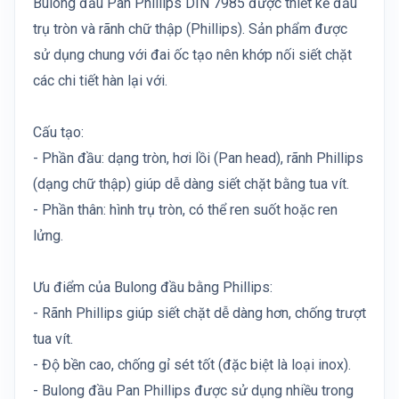
Bulong đầu Pan Phillips DIN 7985 được thiết kế đầu
trụ tròn và rãnh chữ thập (Phillips). Sản phẩm được
sử dụng chung với đai ốc tạo nên khớp nối siết chặt
các chi tiết hàn lại với.
Cấu tạo:
- Phần đầu: dạng tròn, hơi lồi (Pan head), rãnh Phillips
(dạng chữ thập) giúp dễ dàng siết chặt bằng tua vít.
- Phần thân: hình trụ tròn, có thể ren suốt hoặc ren
lửng.
Ưu điểm của Bulong đầu bằng Phillips:
- Rãnh Phillips giúp siết chặt dễ dàng hơn, chống trượt
tua vít.
- Độ bền cao, chống gỉ sét tốt (đặc biệt là loại inox).
- Bulong đầu Pan Phillips được sử dụng nhiều trong