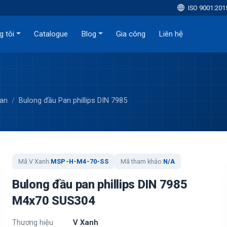
ISO 9001:201
g tôi
Catalogue
Blog
Gia công
Liên hệ
Pan
Bulong đầu Pan phillips DIN 7985
Mã V Xanh:
MSP-H-M4-70-SS
Mã tham khảo:
N/A
Bulong đầu pan phillips DIN 7985
M4x70 SUS304
Thương hiệu
V Xanh