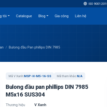
ISO 9001:201
g tôi
Catalogue
Blog
Gia công
Liên hệ
Pan
Bulong đầu Pan phillips DIN 7985
Mã V Xanh:
MSP-H-M5-16-SS
Mã tham khảo:
N/A
Bulong đầu pan phillips DIN 7985
M5x16 SUS304
Thương hiệu
V Xanh