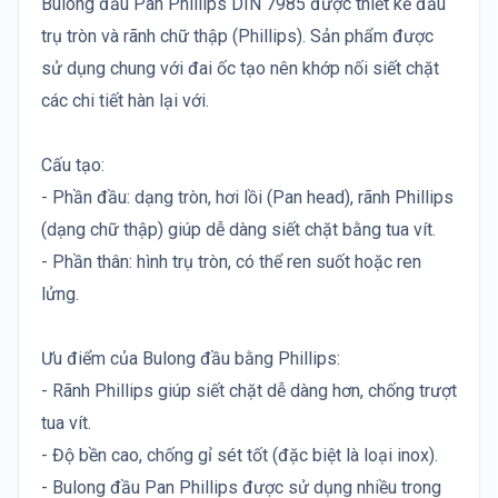
Bulong đầu Pan Phillips DIN 7985 được thiết kế đầu
trụ tròn và rãnh chữ thập (Phillips). Sản phẩm được
sử dụng chung với đai ốc tạo nên khớp nối siết chặt
các chi tiết hàn lại với.
Cấu tạo:
- Phần đầu: dạng tròn, hơi lồi (Pan head), rãnh Phillips
(dạng chữ thập) giúp dễ dàng siết chặt bằng tua vít.
- Phần thân: hình trụ tròn, có thể ren suốt hoặc ren
lửng.
Ưu điểm của Bulong đầu bằng Phillips:
- Rãnh Phillips giúp siết chặt dễ dàng hơn, chống trượt
tua vít.
- Độ bền cao, chống gỉ sét tốt (đặc biệt là loại inox).
- Bulong đầu Pan Phillips được sử dụng nhiều trong