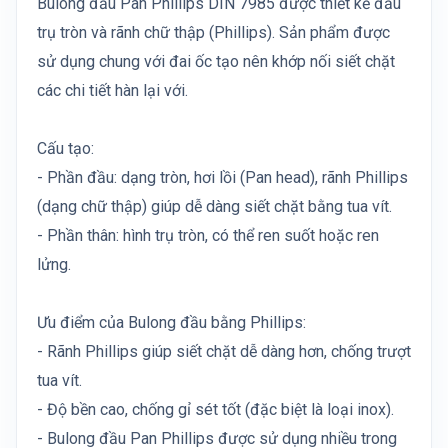
Bulong đầu Pan Phillips DIN 7985 được thiết kế đầu
trụ tròn và rãnh chữ thập (Phillips). Sản phẩm được
sử dụng chung với đai ốc tạo nên khớp nối siết chặt
các chi tiết hàn lại với.
Cấu tạo:
- Phần đầu: dạng tròn, hơi lồi (Pan head), rãnh Phillips
(dạng chữ thập) giúp dễ dàng siết chặt bằng tua vít.
- Phần thân: hình trụ tròn, có thể ren suốt hoặc ren
lửng.
Ưu điểm của Bulong đầu bằng Phillips:
- Rãnh Phillips giúp siết chặt dễ dàng hơn, chống trượt
tua vít.
- Độ bền cao, chống gỉ sét tốt (đặc biệt là loại inox).
- Bulong đầu Pan Phillips được sử dụng nhiều trong