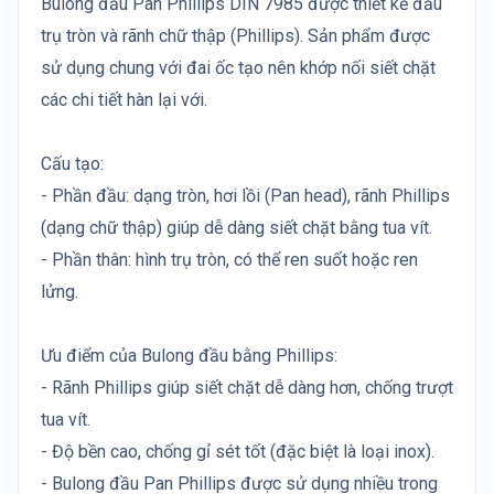
Bulong đầu Pan Phillips DIN 7985 được thiết kế đầu
trụ tròn và rãnh chữ thập (Phillips). Sản phẩm được
sử dụng chung với đai ốc tạo nên khớp nối siết chặt
các chi tiết hàn lại với.
Cấu tạo:
- Phần đầu: dạng tròn, hơi lồi (Pan head), rãnh Phillips
(dạng chữ thập) giúp dễ dàng siết chặt bằng tua vít.
- Phần thân: hình trụ tròn, có thể ren suốt hoặc ren
lửng.
Ưu điểm của Bulong đầu bằng Phillips:
- Rãnh Phillips giúp siết chặt dễ dàng hơn, chống trượt
tua vít.
- Độ bền cao, chống gỉ sét tốt (đặc biệt là loại inox).
- Bulong đầu Pan Phillips được sử dụng nhiều trong