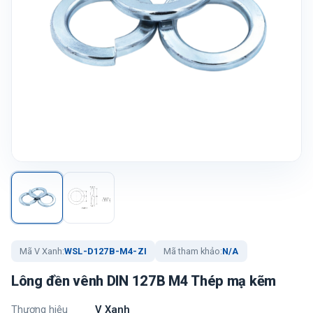
Mã V Xanh:
WSL-D127B-M4-ZI
Mã tham khảo:
N/A
Lông đền vênh DIN 127B M4 Thép mạ kẽm
Thương hiệu
V Xanh