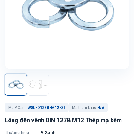
Mã V Xanh:
WSL-D127B-M12-ZI
Mã tham khảo:
N/A
Lông đền vênh DIN 127B M12 Thép mạ kẽm
Thương hiệu
V Xanh