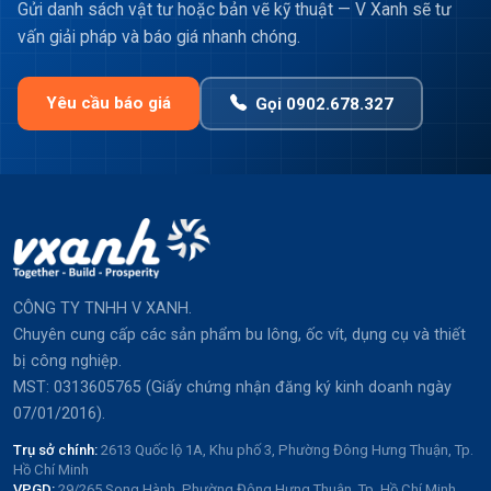
Gửi danh sách vật tư hoặc bản vẽ kỹ thuật — V Xanh sẽ tư
vấn giải pháp và báo giá nhanh chóng.
Yêu cầu báo giá
Gọi 0902.678.327
CÔNG TY TNHH V XANH.
Chuyên cung cấp các sản phẩm bu lông, ốc vít, dụng cụ và thiết
bị công nghiệp.
MST: 0313605765 (Giấy chứng nhận đăng ký kinh doanh ngày
07/01/2016).
Trụ sở chính:
2613 Quốc lộ 1A, Khu phố 3, Phường Đông Hưng Thuận, Tp.
Hồ Chí Minh
VPGD:
29/265 Song Hành, Phường Đông Hưng Thuận, Tp. Hồ Chí Minh