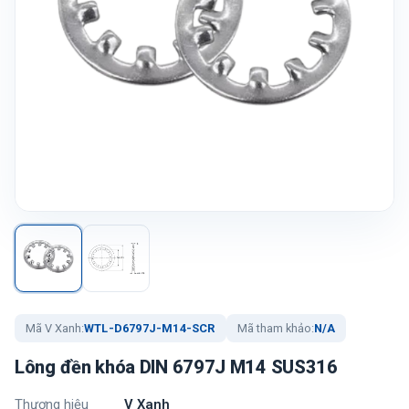
Mã V Xanh:
WTL-D6797J-M14-SCR
Mã tham khảo:
N/A
Lông đền khóa DIN 6797J M14 SUS316
Thương hiệu
V Xanh