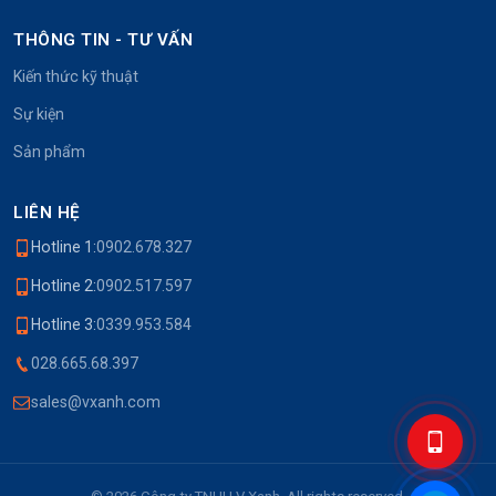
THÔNG TIN - TƯ VẤN
Kiến thức kỹ thuật
Sự kiện
Sản phẩm
LIÊN HỆ
Hotline 1:
0902.678.327
Hotline 2:
0902.517.597
Hotline 3:
0339.953.584
028.665.68.397
sales@vxanh.com