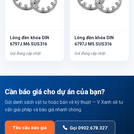
Lông đền khóa DIN
Lông đền khóa DIN
6797J M6 SUS316
6797J M5 SUS316
Giá đang cập nhật
Giá đang cập nhật
Cần báo giá cho dự án của bạn?
Gửi danh sách vật tư hoặc bản vẽ kỹ thuật — V Xanh sẽ tư
vấn giải pháp và báo giá nhanh chóng.
Yêu cầu báo giá
Gọi 0902.678.327