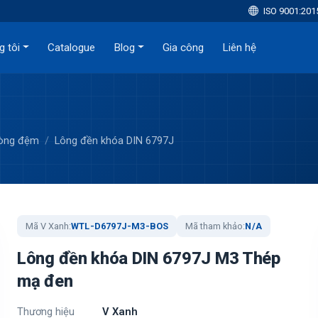
ISO 9001:201
g tôi
Catalogue
Blog
Gia công
Liên hệ
Vòng đệm
Lông đền khóa DIN 6797J
Mã V Xanh:
WTL-D6797J-M3-BOS
Mã tham khảo:
N/A
Lông đền khóa DIN 6797J M3 Thép
mạ đen
Thương hiệu
V Xanh