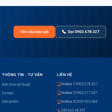
Yêu cầu báo giá
Gọi 0902.678.327
THÔNG TIN - TƯ VẤN
LIÊN HỆ
Hotline 1:
0902.678.327
Kiến thức kỹ thuật
Hotline 2:
0902.517.597
Sự kiện
Sản phẩm
Hotline 3:
0339.953.584
028.665.68.397