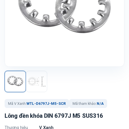
Mã V Xanh:
WTL-D6797J-M5-SCR
Mã tham khảo:
N/A
Lông đền khóa DIN 6797J M5 SUS316
Thương hiệu
V Xanh