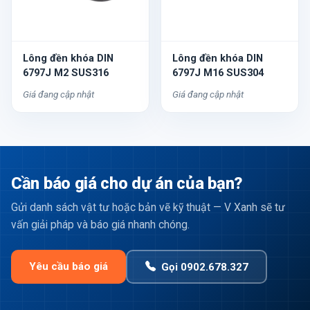
Lông đền khóa DIN
Lông đền khóa DIN
6797J M2 SUS316
6797J M16 SUS304
Giá đang cập nhật
Giá đang cập nhật
Cần báo giá cho dự án của bạn?
Gửi danh sách vật tư hoặc bản vẽ kỹ thuật — V Xanh sẽ tư
vấn giải pháp và báo giá nhanh chóng.
Yêu cầu báo giá
Gọi 0902.678.327