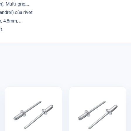
, Multi-grip,...
andrel) của rivet
4.8mm, ....
t.