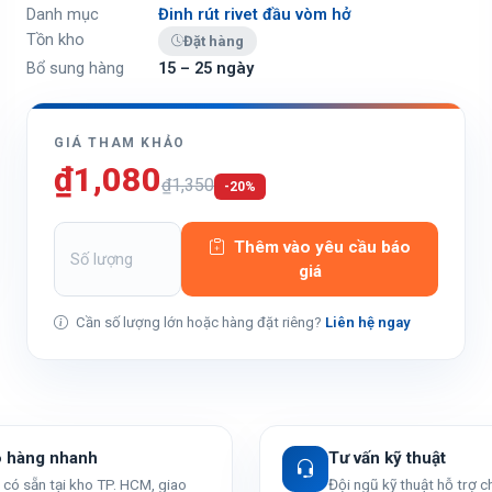
Danh mục
Đinh rút rivet đầu vòm hở
Tồn kho
Đặt hàng
Bổ sung hàng
15 – 25 ngày
GIÁ THAM KHẢO
₫1,080
₫1,350
-20%
Thêm vào yêu cầu báo
giá
Cần số lượng lớn hoặc hàng đặt riêng?
Liên hệ ngay
o hàng nhanh
Tư vấn kỹ thuật
có sẵn tại kho TP. HCM, giao
Đội ngũ kỹ thuật hỗ trợ 