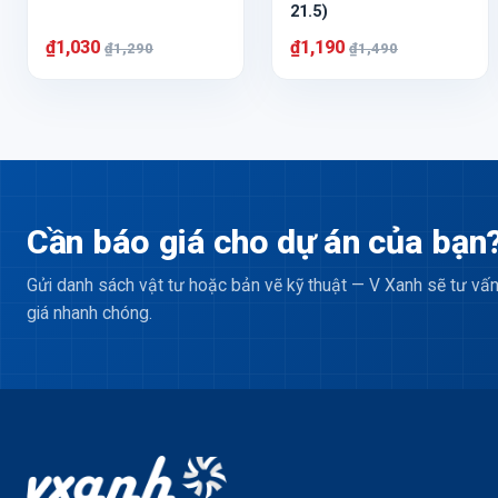
21.5)
₫1,030
₫1,190
₫1,290
₫1,490
Cần báo giá cho dự án của bạn
Gửi danh sách vật tư hoặc bản vẽ kỹ thuật — V Xanh sẽ tư vấn
giá nhanh chóng.