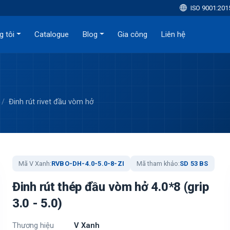
ISO 9001:201
g tôi
Catalogue
Blog
Gia công
Liên hệ
Đinh rút rivet đầu vòm hở
Mã V Xanh:
RVBO-DH-4.0-5.0-8-ZI
Mã tham khảo:
SD 53 BS
Đinh rút thép đầu vòm hở 4.0*8 (grip
3.0 - 5.0)
Thương hiệu
V Xanh