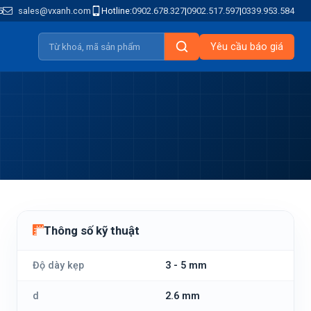
5
sales@vxanh.com
Hotline:
0902.678.327
|
0902.517.597
|
0339.953.584
Yêu cầu báo giá
Thông số kỹ thuật
Độ dày kẹp
3 - 5 mm
d
2.6 mm