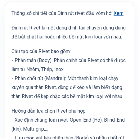
Thông số chi tiết của Đinh rút rivet đầu vòm hở:
Xem
Đinh rút Rivet là một dạng đinh tán chuyên dụng dùng
để bắt chặt hai hoặc nhiều bề mặt kim loại với nhau.
Cấu tạo của Rivet bao gồm:
- Phần thân (Body): Phần chính của Rivet có thể được
làm từ Nhôm, Thép, Inox
- Phần chốt rút (Mandrel): Một thanh kim loại chạy
xuyên qua thân Rivet, dùng để kéo và làm biến dạng
thân Rivet để kẹp chặc các bề mặt kim loại với nhau.
Hướng dẫn lựa chọn Rivet phù hợp:
- Xác định chủng loại rivet: Open-End (Hở), Blind-End
(kín), Multi-grip,...
- Lựa chọn vật liệu phần thân (Body) và phần chốt rút