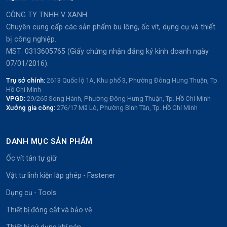
CÔNG TY TNHH V XANH.
Chuyên cung cấp các sản phẩm bu lông, ốc vít, dụng cụ và thiết
bị công nghiệp.
MST: 0313605765 (Giấy chứng nhận đăng ký kinh doanh ngày
07/01/2016).
Trụ sở chính:
2613 Quốc lộ 1A, Khu phố 3, Phường Đông Hưng Thuận, Tp.
Hồ Chí Minh
VPGD:
29/265 Song Hành, Phường Đông Hưng Thuận, Tp. Hồ Chí Minh
Xưởng gia công:
276/17 Mã Lò, Phường Bình Tân, Tp. Hồ Chí Minh
DANH MỤC SẢN PHẨM
Ốc vít tán tự giữ
Vật tư linh kiện lắp ghép - Fastener
Dụng cụ - Tools
Thiết bị đóng cắt và bảo vệ
Thiết bị sử dụng khí nén