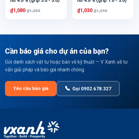
hở 4.0*8 (grip 3.0 - 5.0)
hở 4.0*6 (grip 1.0 - 3.0)
₫1,080
₫1,030
₫1,350
₫1,290
Cần báo giá cho dự án của bạn?
Gửi danh sách vật tư hoặc bản vẽ kỹ thuật — V Xanh sẽ tư
vấn giải pháp và báo giá nhanh chóng.
Yêu cầu báo giá
Gọi 0902.678.327