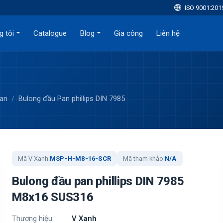
ISO 9001:201
g tôi
Catalogue
Blog
Gia công
Liên hệ
Pan
Bulong đầu Pan phillips DIN 7985
Mã V Xanh:
MSP-H-M8-16-SCR
Mã tham khảo:
N/A
Bulong đầu pan phillips DIN 7985
M8x16 SUS316
Thương hiệu
V Xanh