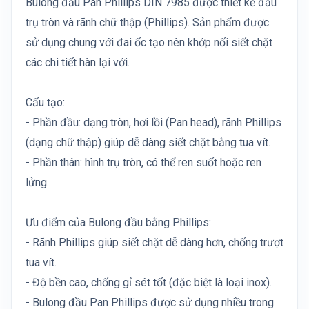
Bulong đầu Pan Phillips DIN 7985 được thiết kế đầu
trụ tròn và rãnh chữ thập (Phillips). Sản phẩm được
sử dụng chung với đai ốc tạo nên khớp nối siết chặt
các chi tiết hàn lại với.
Cấu tạo:
- Phần đầu: dạng tròn, hơi lồi (Pan head), rãnh Phillips
(dạng chữ thập) giúp dễ dàng siết chặt bằng tua vít.
- Phần thân: hình trụ tròn, có thể ren suốt hoặc ren
lửng.
Ưu điểm của Bulong đầu bằng Phillips:
- Rãnh Phillips giúp siết chặt dễ dàng hơn, chống trượt
tua vít.
- Độ bền cao, chống gỉ sét tốt (đặc biệt là loại inox).
- Bulong đầu Pan Phillips được sử dụng nhiều trong