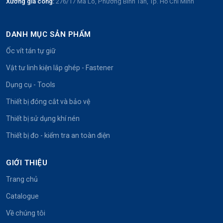
Xưởng gia công:
276/17 Mã Lò, Phường Bình Tân, Tp. Hồ Chí Minh
DANH MỤC SẢN PHẨM
Ốc vít tán tự giữ
Vật tư linh kiện lắp ghép - Fastener
Dụng cụ - Tools
Thiết bị đóng cắt và bảo vệ
Thiết bị sử dụng khí nén
Thiết bị đo - kiểm tra an toàn điện
GIỚI THIỆU
Trang chủ
Catalogue
Về chúng tôi