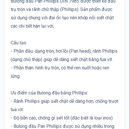
Bulong đầu Pan Phillips DIN 7985 được thiết kế đầu
trụ tròn và rãnh chữ thập (Phillips). Sản phẩm được
sử dụng chung với đai ốc tạo nên khớp nối siết chặt
các chi tiết hàn lại với.
Cấu tạo:
- Phần đầu: dạng tròn, hơi lồi (Pan head), rãnh Phillips
(dạng chữ thập) giúp dễ dàng siết chặt bằng tua vít.
- Phần thân: hình trụ tròn, có thể ren suốt hoặc ren
lửng.
Ưu điểm của Bulong đầu bằng Phillips:
- Rãnh Phillips giúp siết chặt dễ dàng hơn, chống trượt
tua vít.
- Độ bền cao, chống gỉ sét tốt (đặc biệt là loại inox).
- Bulong đầu Pan Phillips được sử dụng nhiều trong