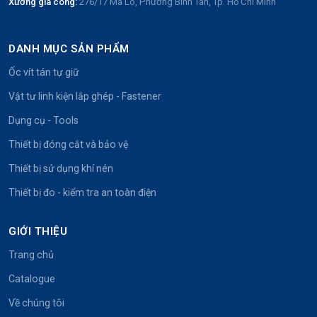
Xưởng gia công:
276/17 Mã Lò, Phường Bình Tân, Tp. Hồ Chí Minh
DANH MỤC SẢN PHẨM
Ốc vít tán tự giữ
Vật tư linh kiện lắp ghép - Fastener
Dụng cụ - Tools
Thiết bị đóng cắt và bảo vệ
Thiết bị sử dụng khí nén
Thiết bị đo - kiểm tra an toàn điện
GIỚI THIỆU
Trang chủ
Catalogue
Về chúng tôi