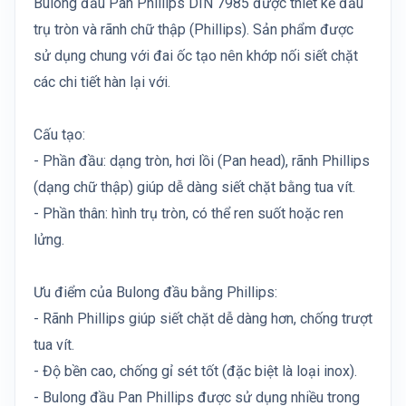
Bulong đầu Pan Phillips DIN 7985 được thiết kế đầu
trụ tròn và rãnh chữ thập (Phillips). Sản phẩm được
sử dụng chung với đai ốc tạo nên khớp nối siết chặt
các chi tiết hàn lại với.
Cấu tạo:
- Phần đầu: dạng tròn, hơi lồi (Pan head), rãnh Phillips
(dạng chữ thập) giúp dễ dàng siết chặt bằng tua vít.
- Phần thân: hình trụ tròn, có thể ren suốt hoặc ren
lửng.
Ưu điểm của Bulong đầu bằng Phillips:
- Rãnh Phillips giúp siết chặt dễ dàng hơn, chống trượt
tua vít.
- Độ bền cao, chống gỉ sét tốt (đặc biệt là loại inox).
- Bulong đầu Pan Phillips được sử dụng nhiều trong