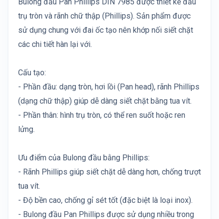
Bulong đầu Pan Phillips DIN 7985 được thiết kế đầu
trụ tròn và rãnh chữ thập (Phillips). Sản phẩm được
sử dụng chung với đai ốc tạo nên khớp nối siết chặt
các chi tiết hàn lại với.
Cấu tạo:
- Phần đầu: dạng tròn, hơi lồi (Pan head), rãnh Phillips
(dạng chữ thập) giúp dễ dàng siết chặt bằng tua vít.
- Phần thân: hình trụ tròn, có thể ren suốt hoặc ren
lửng.
Ưu điểm của Bulong đầu bằng Phillips:
- Rãnh Phillips giúp siết chặt dễ dàng hơn, chống trượt
tua vít.
- Độ bền cao, chống gỉ sét tốt (đặc biệt là loại inox).
- Bulong đầu Pan Phillips được sử dụng nhiều trong