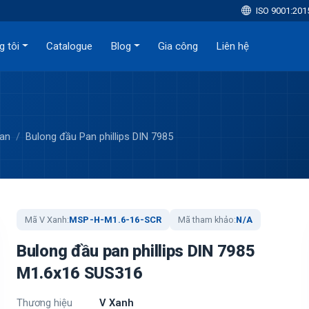
ISO 9001:201
g tôi
Catalogue
Blog
Gia công
Liên hệ
Pan
Bulong đầu Pan phillips DIN 7985
Mã V Xanh:
MSP-H-M1.6-16-SCR
Mã tham khảo:
N/A
Bulong đầu pan phillips DIN 7985
M1.6x16 SUS316
Thương hiệu
V Xanh