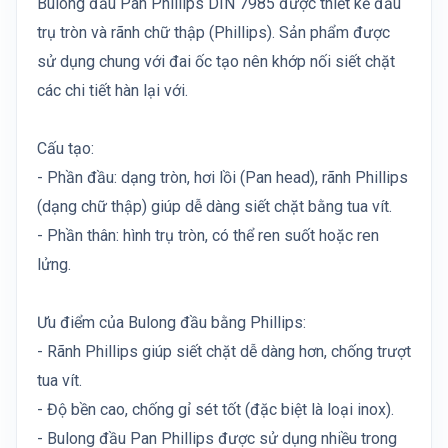
Bulong đầu Pan Phillips DIN 7985 được thiết kế đầu
trụ tròn và rãnh chữ thập (Phillips). Sản phẩm được
sử dụng chung với đai ốc tạo nên khớp nối siết chặt
các chi tiết hàn lại với.
Cấu tạo:
- Phần đầu: dạng tròn, hơi lồi (Pan head), rãnh Phillips
(dạng chữ thập) giúp dễ dàng siết chặt bằng tua vít.
- Phần thân: hình trụ tròn, có thể ren suốt hoặc ren
lửng.
Ưu điểm của Bulong đầu bằng Phillips:
- Rãnh Phillips giúp siết chặt dễ dàng hơn, chống trượt
tua vít.
- Độ bền cao, chống gỉ sét tốt (đặc biệt là loại inox).
- Bulong đầu Pan Phillips được sử dụng nhiều trong