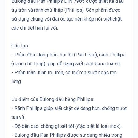
Bulong đầu Pan Phillips DIN 7985 được thiết kế đầu
trụ tròn và rãnh chữ thập (Phillips). Sản phẩm được
sử dụng chung với đai ốc tạo nên khớp nối siết chặt
các chi tiết hàn lại với.
Cấu tạo:
- Phần đầu: dạng tròn, hơi lồi (Pan head), rãnh Phillips
(dạng chữ thập) giúp dễ dàng siết chặt bằng tua vít.
- Phần thân: hình trụ tròn, có thể ren suốt hoặc ren
lửng.
Ưu điểm của Bulong đầu bằng Phillips:
- Rãnh Phillips giúp siết chặt dễ dàng hơn, chống trượt
tua vít.
- Độ bền cao, chống gỉ sét tốt (đặc biệt là loại inox).
- Bulong đầu Pan Phillips được sử dụng nhiều trong