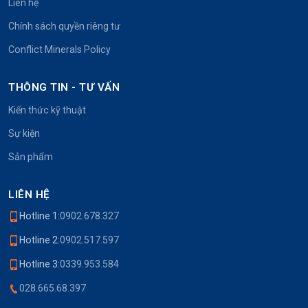
Liên hệ
Chính sách quyền riêng tư
Conflict Minerals Policy
THÔNG TIN - TƯ VẤN
Kiến thức kỹ thuật
Sự kiện
Sản phẩm
LIÊN HỆ
Hotline 1:
0902.678.327
Hotline 2:
0902.517.597
Hotline 3:
0339.953.584
028.665.68.397