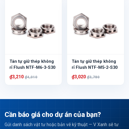
Tán tự giữ thép không
Tán tự giữ thép không
rỉ Flush NTF-M6-3-S30
rỉ Flush NTF-M5-2-S30
₫3,210
₫3,020
₫4,010
₫3,780
Cần báo giá cho dự án của bạn?
Gửi danh sách vật tư hoặc bản vẽ kỹ thuật — V Xanh sẽ tư