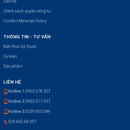
Liên hệ
Chính sách quyền riêng tư
Conflict Minerals Policy
THÔNG TIN - TƯ VẤN
Kiến thức kỹ thuật
Sự kiện
Sản phẩm
LIÊN HỆ
Hotline 1:
0902.678.327
Hotline 2:
0902.517.597
Hotline 3:
0339.953.584
028.665.68.397