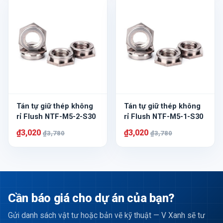
Tán tự giữ thép không
Tán tự giữ thép không
rỉ Flush NTF-M5-2-S30
rỉ Flush NTF-M5-1-S30
₫3,020
₫3,020
₫3,780
₫3,780
Cần báo giá cho dự án của bạn?
Gửi danh sách vật tư hoặc bản vẽ kỹ thuật — V Xanh sẽ tư