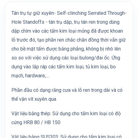
Tán trụ tự giữ xuyên- Self-clinching Serrated Through-
Hole Standoffs - tán trụ dập, trụ tán ren trong dùng
dập chìm vào các tấm kim loại mỏng đã được khoan
lỗ trước đó, tạo phần ren chắc chắn đồng thời vẫn giữ
cho bề mặt tấm được bằng phẳng, không bị nhô lên
so so với việc sử dụng các loại bulong/đai ốc. Ứng
dụng vào lắp ráp các tấm kim loại, tủ kim loại, bo
mạch, hardware,....
Phần đầu có dạng răng cưa và lỗ ren trong dài và có
thể vặn vít xuyên qua.
Vật liệu bằng thép: Sử dụng cho tấm kim loại có độ
cứng HRB 80 / HB 150
Vật liệu bằng SUS303: Sử dụng cho tấm kim loại có