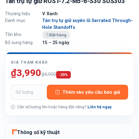
Tán trụ tự giữ ROST-7.2-M5-6-S30 SUS303
Thương hiệu
V Xanh
Danh mục
Tán trụ tự giữ xuyên lỗ Serrated Through-
Hole Standoffs
Tồn kho
Đặt hàng
Bổ sung hàng
15 – 25 ngày
GIÁ THAM KHẢO
₫3,990
₫4,990
-20%
Thêm vào yêu cầu báo giá
Cần số lượng lớn hoặc hàng đặt riêng?
Liên hệ ngay
Thông số kỹ thuật