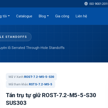
ISO 9001:201
g tôi
Catalogue
Blog
Gia công
Liên hệ
OLE STANDOFFS
xuyên lỗ Serrated Through-Hole Standoffs
Mã V Xanh:
ROST-7.2-M5-5-S30
Mã tham khảo:
RSTS-7.2-M5-5
Tán trụ tự giữ ROST-7.2-M5-5-S30
SUS303