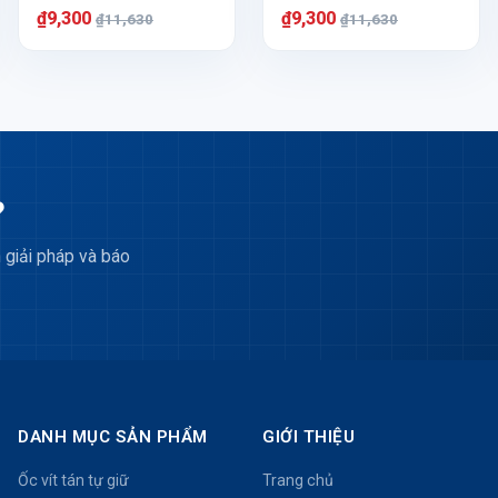
₫9,300
₫9,300
₫11,630
₫11,630
?
 giải pháp và báo
DANH MỤC SẢN PHẨM
GIỚI THIỆU
Ốc vít tán tự giữ
Trang chủ