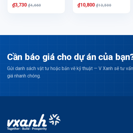
₫3,730
₫10,800
₫4,660
₫13,500
Cần báo giá cho dự án của bạn
Gửi danh sách vật tư hoặc bản vẽ kỹ thuật — V Xanh sẽ tư vấn
giá nhanh chóng.