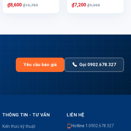
₫8,600
₫7,200
₫10,750
₫9,000
Yêu cầu báo giá
Gọi 0902.678.327
THÔNG TIN - TƯ VẤN
LIÊN HỆ
Hotline 1:
0902.678.327
Kiến thức kỹ thuật