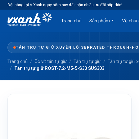
Đặt hàng tại V Xanh ngay hôm nay để nhận nhiều ưu đãi hấp dẫn!
Trang chủ
Sản phẩm
Về chún
TÁN TRỤ TỰ GIỮ XUYÊN LỖ SERRATED THROUGH-H
Trang chủ
Ốc vít tán tự giữ
Tán trụ tự giữ
Tán trụ tự giữ 
Tán trụ tự giữ ROST-7.2-M5-5-S30 SUS303