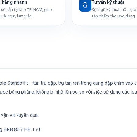
o hàng nhanh
Tư vấn kỹ thuật
có sẵn tại kho TP. HCM, giao
Đội ngũ kỹ thuật hỗ trợ 
 vài ngày làm việc.
sản phẩm cho ứng dụng.
ole Standoffs - tán trụ dập, trụ tán ren trong dùng dập chìm vào
ợc bằng phẳng, không bị nhô lên so so với việc sử dụng các loại
 vặn vít xuyên qua.
ng HRB 80 / HB 150