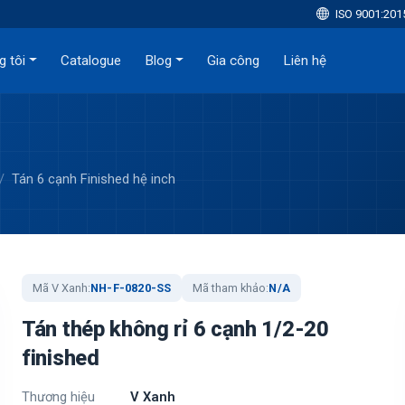
ISO 9001:201
g tôi
Catalogue
Blog
Gia công
Liên hệ
Tán 6 cạnh Finished hệ inch
Mã V Xanh:
NH-F-0820-SS
Mã tham khảo:
N/A
Tán thép không rỉ 6 cạnh 1/2-20
finished
Thương hiệu
V Xanh