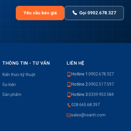
Yêu cầu báo giá
Gọi 0902.678.327
THÔNG TIN - TƯ VẤN
LIÊN HỆ
Hotline 1:
0902.678.327
Kiến thức kỹ thuật
Hotline 2:
0902.517.597
Sự kiện
Sản phẩm
Hotline 3:
0339.953.584
028.665.68.397
sales@vxanh.com