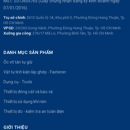
MST: 0313605765 (Giấy chứng nhận đăng ký kinh doanh ngày
07/01/2016).
Trụ sở chính:
2613 Quốc lộ 1A, Khu phố 3, Phường Đông Hưng Thuận, Tp.
Hồ Chí Minh
VPGD:
29/265 Song Hành, Phường Đông Hưng Thuận, Tp. Hồ Chí Minh
Xưởng gia công:
276/17 Mã Lò, Phường Bình Tân, Tp. Hồ Chí Minh
DANH MỤC SẢN PHẨM
Ốc vít tán tự giữ
Vật tư linh kiện lắp ghép - Fastener
Dụng cụ - Tools
Thiết bị đóng cắt và bảo vệ
Thiết bị sử dụng khí nén
Thiết bị đo - kiểm tra an toàn điện
GIỚI THIỆU