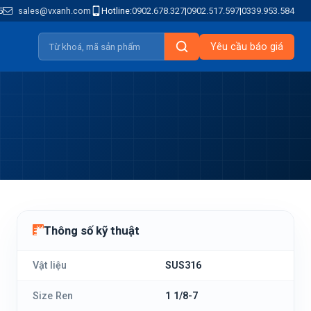
5
sales@vxanh.com
Hotline:
0902.678.327
|
0902.517.597
|
0339.953.584
Yêu cầu báo giá
Thông số kỹ thuật
Vật liệu
SUS316
Size Ren
1 1/8-7