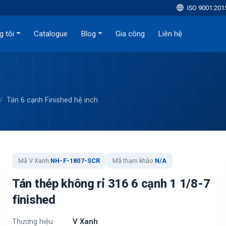
ISO 9001:201
g tôi
Catalogue
Blog
Gia công
Liên hệ
Tán 6 cạnh Finished hệ inch
Mã V Xanh:
NH-F-1807-SCR
Mã tham khảo:
N/A
Tán thép không rỉ 316 6 cạnh 1 1/8-7
finished
Thương hiệu
V Xanh