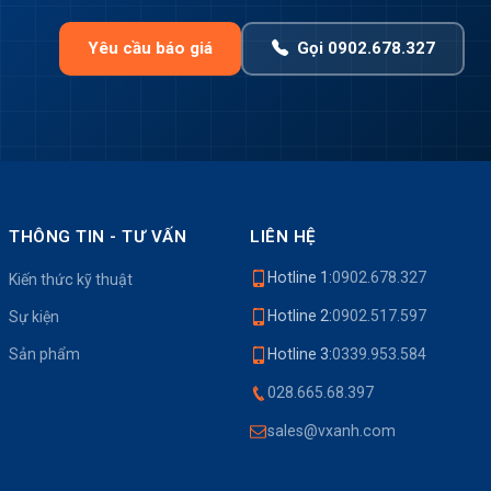
Yêu cầu báo giá
Gọi 0902.678.327
THÔNG TIN - TƯ VẤN
LIÊN HỆ
Hotline 1:
0902.678.327
Kiến thức kỹ thuật
Hotline 2:
0902.517.597
Sự kiện
Sản phẩm
Hotline 3:
0339.953.584
028.665.68.397
sales@vxanh.com