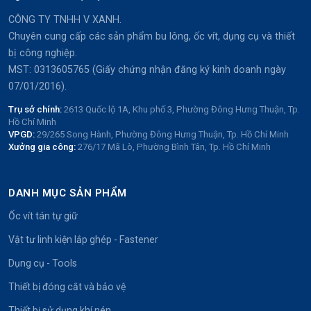
CÔNG TY TNHH V XANH.
Chuyên cung cấp các sản phẩm bu lông, ốc vít, dụng cụ và thiết
bị công nghiệp.
MST: 0313605765 (Giấy chứng nhận đăng ký kinh doanh ngày
07/01/2016).
Trụ sở chính:
2613 Quốc lộ 1A, Khu phố 3, Phường Đông Hưng Thuận, Tp.
Hồ Chí Minh
VPGD:
29/265 Song Hành, Phường Đông Hưng Thuận, Tp. Hồ Chí Minh
Xưởng gia công:
276/17 Mã Lò, Phường Bình Tân, Tp. Hồ Chí Minh
DANH MỤC SẢN PHẨM
Ốc vít tán tự giữ
Vật tư linh kiện lắp ghép - Fastener
Dụng cụ - Tools
Thiết bị đóng cắt và bảo vệ
Thiết bị sử dụng khí nén