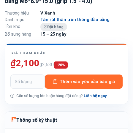
bằng M6*8.9*15.0 (grip 1.5 - 4.0)
Thương hiệu
V Xanh
Danh mục
Tán rút thân tròn thông đầu bằng
Tồn kho
Đặt hàng
Bổ sung hàng
15 – 25 ngày
GIÁ THAM KHẢO
₫2,100
₫2,630
-20%
Thêm vào yêu cầu báo giá
Cần số lượng lớn hoặc hàng đặt riêng?
Liên hệ ngay
Thông số kỹ thuật