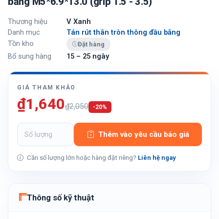
bằng M5*6.9*13.0 (grip 1.5 - 3.5)
Thương hiệu
V Xanh
Danh mục
Tán rút thân tròn thông đầu bằng
Tồn kho
Đặt hàng
Bổ sung hàng
15 – 25 ngày
GIÁ THAM KHẢO
₫1,640
₫2,050
-20%
Thêm vào yêu cầu báo giá
Cần số lượng lớn hoặc hàng đặt riêng?
Liên hệ ngay
Thông số kỹ thuật