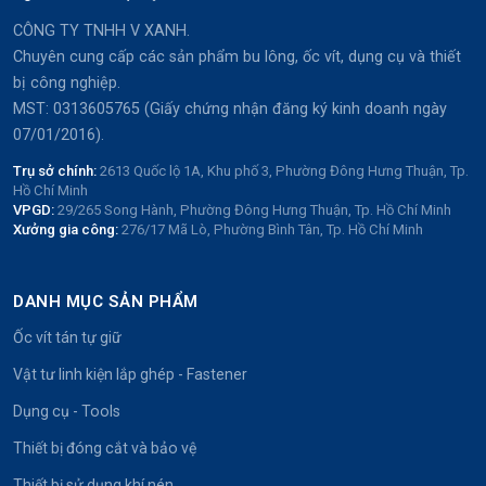
CÔNG TY TNHH V XANH.
Chuyên cung cấp các sản phẩm bu lông, ốc vít, dụng cụ và thiết
bị công nghiệp.
MST: 0313605765 (Giấy chứng nhận đăng ký kinh doanh ngày
07/01/2016).
Trụ sở chính:
2613 Quốc lộ 1A, Khu phố 3, Phường Đông Hưng Thuận, Tp.
Hồ Chí Minh
VPGD:
29/265 Song Hành, Phường Đông Hưng Thuận, Tp. Hồ Chí Minh
Xưởng gia công:
276/17 Mã Lò, Phường Bình Tân, Tp. Hồ Chí Minh
DANH MỤC SẢN PHẨM
Ốc vít tán tự giữ
Vật tư linh kiện lắp ghép - Fastener
Dụng cụ - Tools
Thiết bị đóng cắt và bảo vệ
Thiết bị sử dụng khí nén