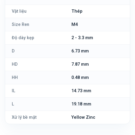
Vật liệu
Thép
Size Ren
M4
Độ dày kẹp
2 - 3.3 mm
D
6.73 mm
HD
7.87 mm
HH
0.48 mm
IL
14.73 mm
L
19.18 mm
Xử lý bề mặt
Yellow Zinc