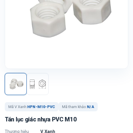
Mã V Xanh:
HPN-M10-PVC
Mã tham khảo:
N/A
Tán lục giác nhựa PVC M10
Thương hiệu
V Xanh