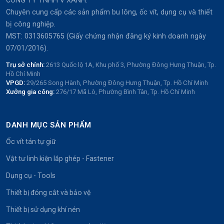
CÔNG TY TNHH V XANH.
Chuyên cung cấp các sản phẩm bu lông, ốc vít, dụng cụ và thiết
bị công nghiệp.
MST: 0313605765 (Giấy chứng nhận đăng ký kinh doanh ngày
07/01/2016).
Trụ sở chính:
2613 Quốc lộ 1A, Khu phố 3, Phường Đông Hưng Thuận, Tp.
Hồ Chí Minh
VPGD:
29/265 Song Hành, Phường Đông Hưng Thuận, Tp. Hồ Chí Minh
Xưởng gia công:
276/17 Mã Lò, Phường Bình Tân, Tp. Hồ Chí Minh
DANH MỤC SẢN PHẨM
Ốc vít tán tự giữ
Vật tư linh kiện lắp ghép - Fastener
Dụng cụ - Tools
Thiết bị đóng cắt và bảo vệ
Thiết bị sử dụng khí nén