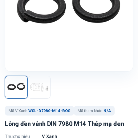
Mã V Xanh:
WSL-D7980-M14-BOS
Mã tham khảo:
N/A
Lông đền vênh DIN 7980 M14 Thép mạ đen
Thương hiệu
V Xanh