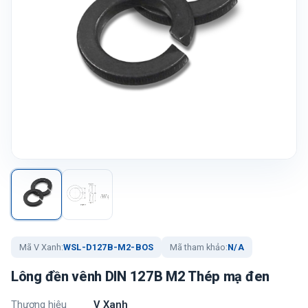
Mã V Xanh:
WSL-D127B-M2-BOS
Mã tham khảo:
N/A
Lông đền vênh DIN 127B M2 Thép mạ đen
Thương hiệu
V Xanh