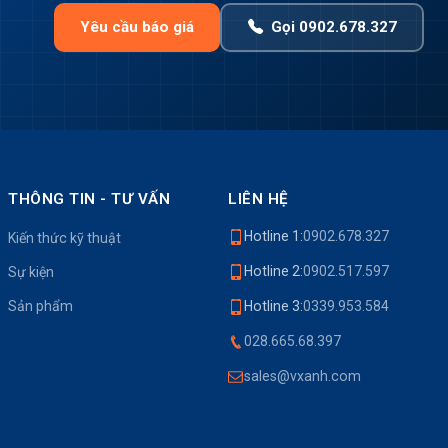
Yêu cầu báo giá
Gọi 0902.678.327
THÔNG TIN - TƯ VẤN
LIÊN HỆ
Hotline 1:
0902.678.327
Kiến thức kỹ thuật
Hotline 2:
0902.517.597
Sự kiện
Sản phẩm
Hotline 3:
0339.953.584
028.665.68.397
sales@vxanh.com