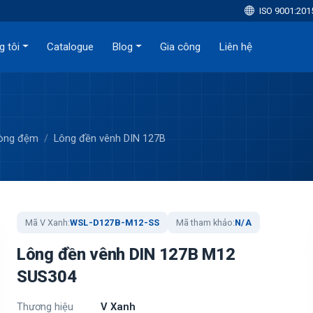
ISO 9001:201
g tôi
Catalogue
Blog
Gia công
Liên hệ
Vòng đệm
Lông đền vênh DIN 127B
Mã V Xanh:
WSL-D127B-M12-SS
Mã tham khảo:
N/A
Lông đền vênh DIN 127B M12
SUS304
Thương hiệu
V Xanh