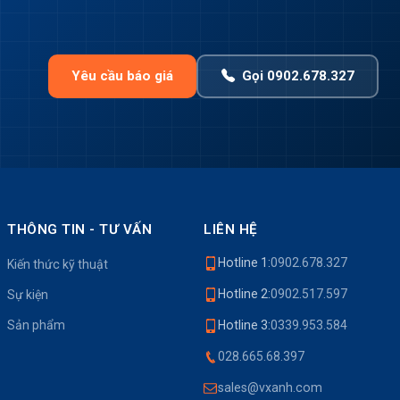
Yêu cầu báo giá
Gọi 0902.678.327
THÔNG TIN - TƯ VẤN
LIÊN HỆ
Hotline 1:
0902.678.327
Kiến thức kỹ thuật
Hotline 2:
0902.517.597
Sự kiện
Sản phẩm
Hotline 3:
0339.953.584
028.665.68.397
sales@vxanh.com