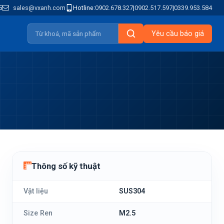
5
sales@vxanh.com
Hotline:
0902.678.327
|
0902.517.597
|
0339.953.584
Yêu cầu báo giá
Thông số kỹ thuật
Vật liệu
SUS304
Size Ren
M2.5