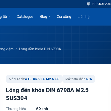
ISO 9001:201
g tôi
Catalogue
Blog
Gia công
Liên hệ
Vòng đệm
Lông đền khóa DIN 6798A
Mã V Xanh:
WTL-D6798A-M2.5-SS
Mã tham khảo:
N/A
Lông đền khóa DIN 6798A M2.5
SUS304
Thương hiệu
V Xanh