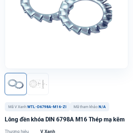
Mã V Xanh:
WTL-D6798A-M16-ZI
Mã tham khảo:
N/A
Lông đền khóa DIN 6798A M16 Thép mạ kẽm
Thương hiệu
V Xanh