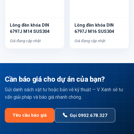
Lông đền khóa DIN
Lông đền khóa DIN
6797J M14 SUS304
6797J M16 SUS304
Giá đang cập nhật
Giá đang cập nhật
Cần báo giá cho dự án của bạn?
Gửi danh sách vật tư hoặc bản vẽ kỹ thuật — V Xanh sẽ tư
vấn giải pháp và báo giá nhanh chóng.
Yêu cầu báo giá
Gọi 0902.678.327