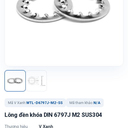
Mã V Xanh:
WTL-D6797J-M2-SS
Mã tham khảo:
N/A
Lông đền khóa DIN 6797J M2 SUS304
Thương hiệu
V Xanh