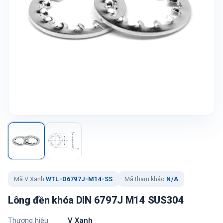
Mã V Xanh:
WTL-D6797J-M14-SS
Mã tham khảo:
N/A
Lông đền khóa DIN 6797J M14 SUS304
Thương hiệu
V Xanh