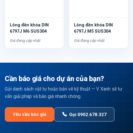
Lông đền khóa DIN
Lông đền khóa DIN
6797J M6 SUS304
6797J M5 SUS304
Giá đang cập nhật
Giá đang cập nhật
Cần báo giá cho dự án của bạn?
Gửi danh sách vật tư hoặc bản vẽ kỹ thuật — V Xanh sẽ tư
vấn giải pháp và báo giá nhanh chóng.
Yêu cầu báo giá
Gọi 0902.678.327