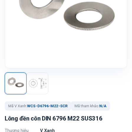
Mã V Xanh:
WCS-D6796-M22-SCR
Mã tham khảo:
N/A
Lông đền côn DIN 6796 M22 SUS316
Thương hiệu
V Xanh