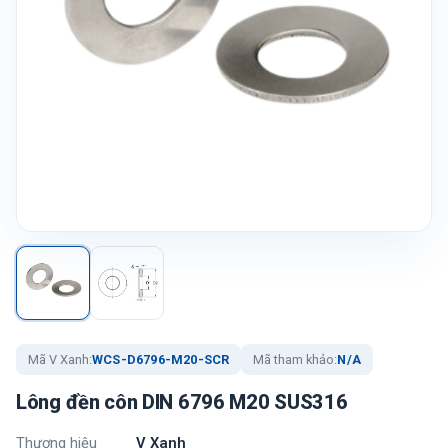
Mã V Xanh:
WCS-D6796-M20-SCR
Mã tham khảo:
N/A
Lông đền côn DIN 6796 M20 SUS316
Thương hiệu
V Xanh