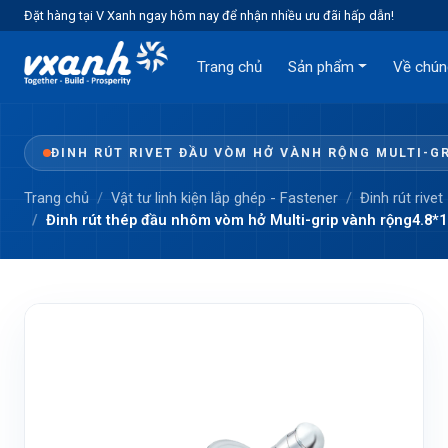
Đặt hàng tại V Xanh ngay hôm nay để nhận nhiều ưu đãi hấp dẫn!
Trang chủ
Sản phẩm
Về chún
ĐINH RÚT RIVET ĐẦU VÒM HỞ VÀNH RỘNG MULTI-G
Trang chủ
Vật tư linh kiện lắp ghép - Fastener
Đinh rút rivet
Đinh rút thép đầu nhôm vòm hở Multi-grip vành rộng4.8*12 