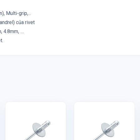
, Multi-grip,...
andrel) của rivet
4.8mm, ....
t.