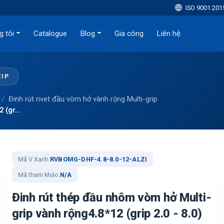
ISO 9001:201
g tôi
Catalogue
Blog
Gia công
Liên hệ
RIP
Đinh rút rivet đầu vòm hở vành rộng Multi-grip
(gr...
Mã V Xanh:
RVBOMG-DHF-4.8-8.0-12-ALZI
Mã tham khảo:
N/A
Đinh rút thép đầu nhôm vòm hở Multi-
grip vành rộng4.8*12 (grip 2.0 - 8.0)