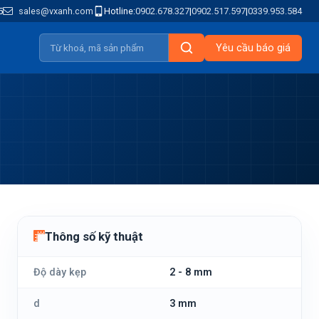
5
sales@vxanh.com
Hotline:
0902.678.327
|
0902.517.597
|
0339.953.584
Yêu cầu báo giá
Thông số kỹ thuật
Độ dày kẹp
2 - 8 mm
d
3 mm