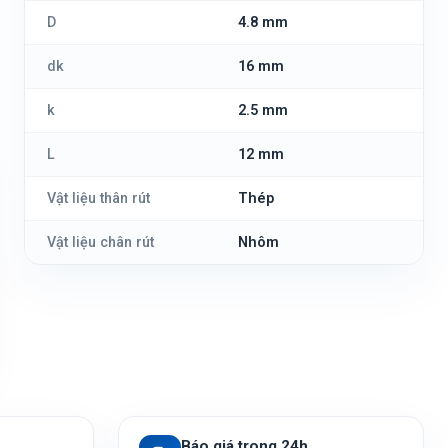
D
4.8 mm
dk
16 mm
k
2.5 mm
L
12 mm
Vật liệu thân rút
Thép
Vật liệu chân rút
Nhôm
Báo giá trong 24h